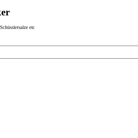
ker
chüsslersalze etc