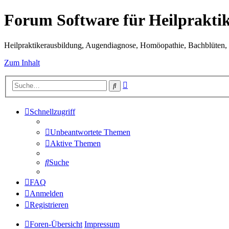
Forum Software für Heilprakti
Heilpraktikerausbildung, Augendiagnose, Homöopathie, Bachblüten, S
Zum Inhalt
Erweiterte
Suche
Suche
Schnellzugriff
Unbeantwortete Themen
Aktive Themen
Suche
FAQ
Anmelden
Registrieren
Foren-Übersicht
Impressum