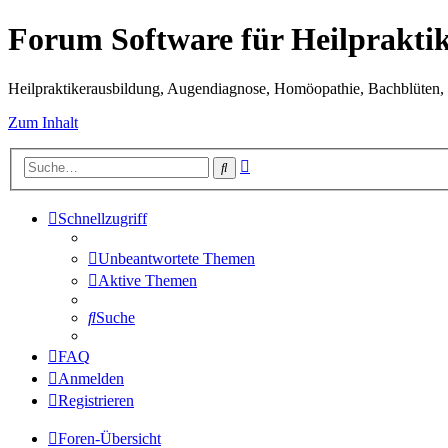
Forum Software für Heilprakti
Heilpraktikerausbildung, Augendiagnose, Homöopathie, Bachblüten, S
Zum Inhalt
Erweiterte
Suche
Suche
Schnellzugriff
Unbeantwortete Themen
Aktive Themen
Suche
FAQ
Anmelden
Registrieren
Foren-Übersicht