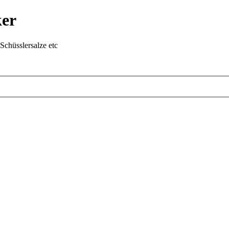
ker
chüsslersalze etc