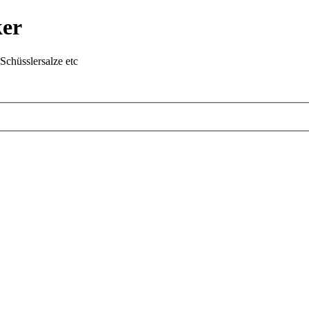
ker
chüsslersalze etc