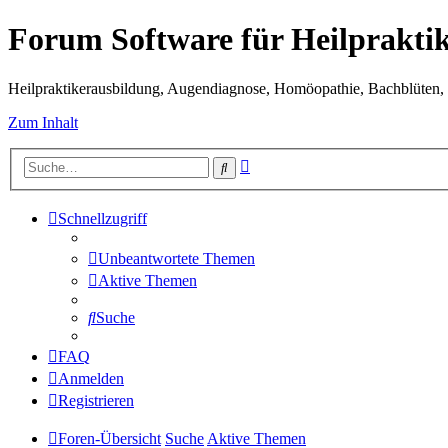
Forum Software für Heilprakti
Heilpraktikerausbildung, Augendiagnose, Homöopathie, Bachblüten, S
Zum Inhalt
Erweiterte
Suche
Suche
Schnellzugriff
Unbeantwortete Themen
Aktive Themen
Suche
FAQ
Anmelden
Registrieren
Foren-Übersicht
Suche
Aktive Themen