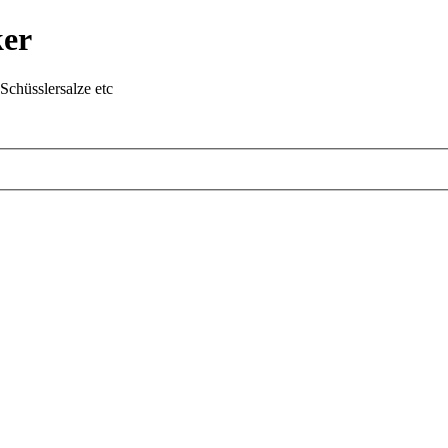
ker
chüsslersalze etc