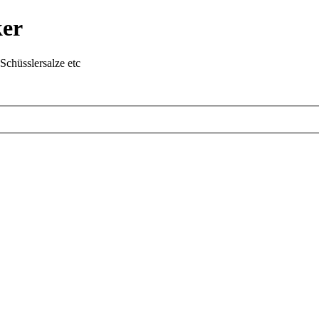
ker
chüsslersalze etc