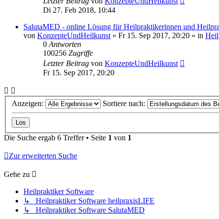
Letzter Beitrag
von
KonzepteUndHeilkunst
Di 27. Feb 2018, 10:44
SalutaMED - online Lösung für Heilpraktikerinnen und Heilpra
von
KonzepteUndHeilkunst
»
Fr 15. Sep 2017, 20:20
» in
Heil
0
Antworten
100256
Zugriffe
Letzter Beitrag
von
KonzepteUndHeilkunst
Fr 15. Sep 2017, 20:20
Anzeigen:
Sortiere nach:
Die Suche ergab 6 Treffer • Seite
1
von
1
Zur erweiterten Suche
Gehe zu
Heilpraktiker Software
↳ Heilpraktiker Software heilpraxisLIFE
↳ Heilpraktiker Software SalutaMED