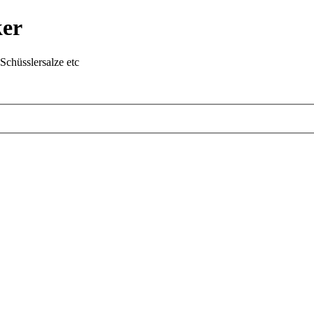
ker
chüsslersalze etc