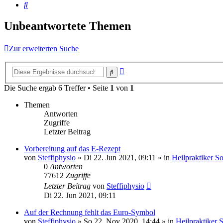
Suche
Unbeantwortete Themen
Zur erweiterten Suche
Erweiterte
Suche
Suche
Die Suche ergab 6 Treffer • Seite
1
von
1
Themen
Antworten
Zugriffe
Letzter Beitrag
Vorbereitung auf das E-Rezept
von
Steffiphysio
»
Di 22. Jun 2021, 09:11
» in
Heilpraktiker S
0
Antworten
77612
Zugriffe
Letzter Beitrag
von
Steffiphysio
Di 22. Jun 2021, 09:11
Auf der Rechnung fehlt das Euro-Symbol
von
Steffiphysio
»
So 22. Nov 2020, 14:44
» in
Heilpraktiker 