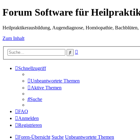
Forum Software für Heilprakti
Heilpraktikerausbildung, Augendiagnose, Homöopathie, Bachblüten, S
Zum Inhalt
Erweiterte
Suche
Suche
Schnellzugriff
Unbeantwortete Themen
Aktive Themen
Suche
FAQ
Anmelden
Registrieren
Foren-Übersicht
Suche
Unbeantwortete Themen