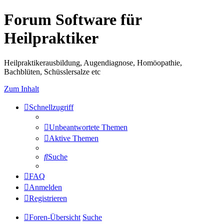
Forum Software für
Heilpraktiker
Heilpraktikerausbildung, Augendiagnose, Homöopathie,
Bachblüten, Schüsslersalze etc
Zum Inhalt
Schnellzugriff
Unbeantwortete Themen
Aktive Themen
Suche
FAQ
Anmelden
Registrieren
Foren-Übersicht
Suche