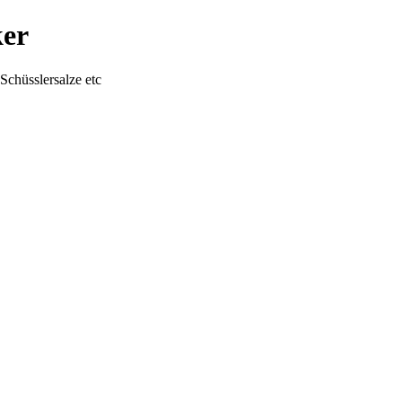
ker
chüsslersalze etc