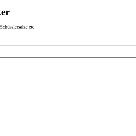
ker
chüsslersalze etc