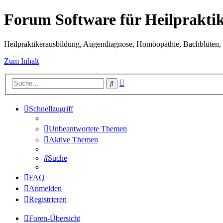
Forum Software für Heilprakti
Heilpraktikerausbildung, Augendiagnose, Homöopathie, Bachblüten, S
Zum Inhalt
Erweiterte
Suche
Suche
Schnellzugriff
Unbeantwortete Themen
Aktive Themen
Suche
FAQ
Anmelden
Registrieren
Foren-Übersicht