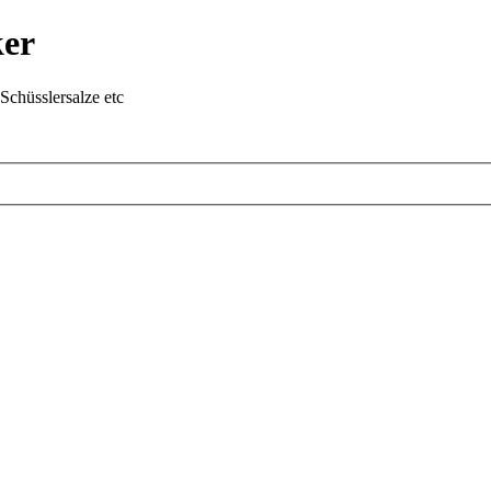
ker
chüsslersalze etc