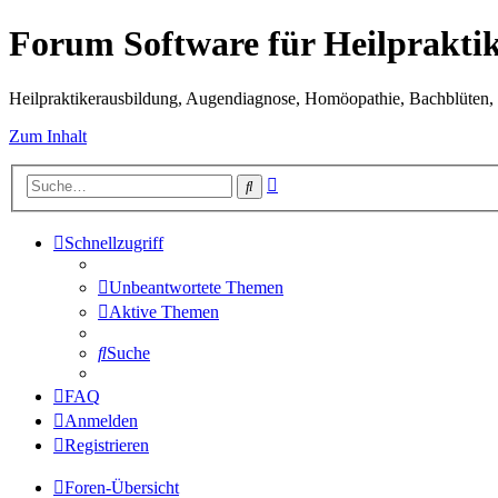
Forum Software für Heilprakti
Heilpraktikerausbildung, Augendiagnose, Homöopathie, Bachblüten, S
Zum Inhalt
Erweiterte
Suche
Suche
Schnellzugriff
Unbeantwortete Themen
Aktive Themen
Suche
FAQ
Anmelden
Registrieren
Foren-Übersicht