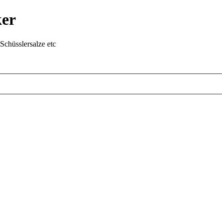
ker
chüsslersalze etc