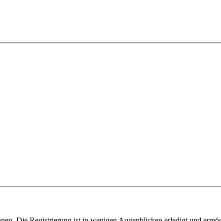
nen. Die Registrierung ist in wenigen Augenblicken erledigt und ermög