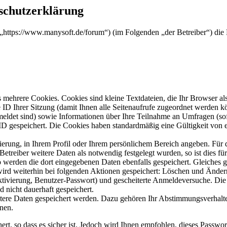
schutzerklärung
“ („https://www.manysoft.de/forum“) (im Folgenden „der Betreiber“) d
mehrere Cookies. Cookies sind kleine Textdateien, die Ihr Browser al
le ID Ihrer Sitzung (damit Ihnen alle Seitenaufrufe zugeordnet werden 
meldet sind) sowie Informationen über Ihre Teilnahme an Umfragen (sof
-ID gespeichert. Die Cookies haben standardmäßig eine Gültigkeit von e
rierung, in Ihrem Profil oder Ihrem persönlichem Bereich angeben. Für 
eiber weitere Daten als notwendig festgelegt wurden, so ist dies für 
so werden die dort eingegebenen Daten ebenfalls gespeichert. Gleiches g
 wird weiterhin bei folgenden Aktionen gespeichert: Löschen und Ände
ktivierung, Benutzer-Passwort) und gescheiterte Anmeldeversuche. D
d nicht dauerhaft gespeichert.
itere Daten gespeichert werden. Dazu gehören Ihr Abstimmungsverhalte
nen.
rt, so dass es sicher ist. Jedoch wird Ihnen empfohlen, dieses Passwo