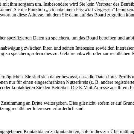
ie mit ihm sorgsam um. Insbesondere wird Sie kein Vertreter des Betrei
o können Sie die Funktion „Ich habe mein Passwort vergessen“ benutz
sswort an diese Adresse, mit dem Sie dann auf das Board zugreifen kön
her spezifizierten Daten zu speichern, um das Board betreiben und anb
ssenabwägung zwischen Ihren und seinen Interessen sowie den Interesse
 zu speichern, sofern dies zur Gefahrenabwehr oder zur rechtlichen N
möglichen. Sie sind sich daher bewusst, dass die Daten Ihres Profils un
nen nur für einen eingeschränkten Nutzerkreis (z. B. andere registrier
der kontaktieren Sie den Betreiber. Die E-Mail-Adresse aus Ihrem Prof
 Zustimmung an Dritte weitergeben. Dies gilt nicht, sofern er auf Grun
zung rechtlicher Interessen erforderlich sind.
angegebenen Kontaktdaten zu kontaktieren, sofern dies zur Übermittlung