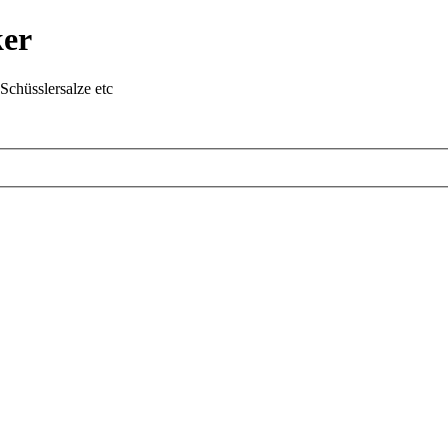
ker
chüsslersalze etc