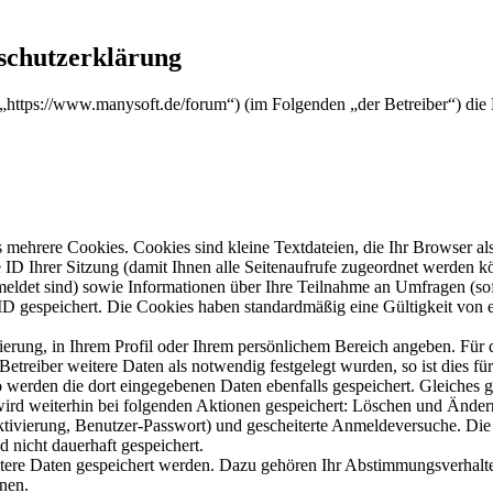
schutzerklärung
“ („https://www.manysoft.de/forum“) (im Folgenden „der Betreiber“) d
mehrere Cookies. Cookies sind kleine Textdateien, die Ihr Browser al
le ID Ihrer Sitzung (damit Ihnen alle Seitenaufrufe zugeordnet werden 
meldet sind) sowie Informationen über Ihre Teilnahme an Umfragen (sof
-ID gespeichert. Die Cookies haben standardmäßig eine Gültigkeit von e
rierung, in Ihrem Profil oder Ihrem persönlichem Bereich angeben. Für 
eiber weitere Daten als notwendig festgelegt wurden, so ist dies für 
so werden die dort eingegebenen Daten ebenfalls gespeichert. Gleiches g
 wird weiterhin bei folgenden Aktionen gespeichert: Löschen und Ände
ktivierung, Benutzer-Passwort) und gescheiterte Anmeldeversuche. D
d nicht dauerhaft gespeichert.
itere Daten gespeichert werden. Dazu gehören Ihr Abstimmungsverhalte
nen.