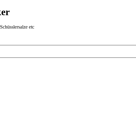
ker
chüsslersalze etc