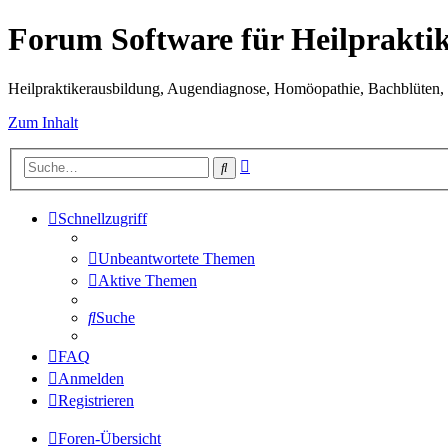
Forum Software für Heilprakti
Heilpraktikerausbildung, Augendiagnose, Homöopathie, Bachblüten, S
Zum Inhalt
Erweiterte
Suche
Suche
Schnellzugriff
Unbeantwortete Themen
Aktive Themen
Suche
FAQ
Anmelden
Registrieren
Foren-Übersicht