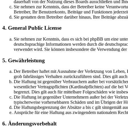
dauerhaft von der Nutzung dieses Boards ausschließen und Ihne
Sie nehmen zur Kenntnis, dass der Betreiber keine Verantwortung
Betreiber, Ihr Benutzerkonto, Beiträge und Funktionen jederzei
Sie gestatten dem Betreiber darüber hinaus, Ihre Beiträge abzu
4. General Public License
Sie nehmen zur Kenntnis, dass es sich bei phpBB um eine unter
deutschsprachige Informationen werden durch die deutschsprac
verwendet wird. Sie können insbesondere die Verwendung der S
5. Gewährleistung
Der Betreiber haftet mit Ausnahme der Verletzung von Leben, Kö
grob fahrlässiges Verhalten zurückzuführen sind. Dies gilt au
Die Haftung ist gegenüber Verbrauchern außer bei vorsätzlich
wesentlicher Vertragspflichten (Kardinalpflichten) auf die be
begrenzt. Dies gilt auch für mittelbare Folgeschäden wie ins
Die Haftung ist gegenüber Unternehmern außer bei der Verletzu
typischerweise vorhersehbaren Schäden und im Übrigen der Höh
Die Haftungsbegrenzung der Absätze a bis c gilt sinngemäß auc
Ansprüche für eine Haftung aus zwingendem nationalem Recht 
6. Änderungsvorbehalt