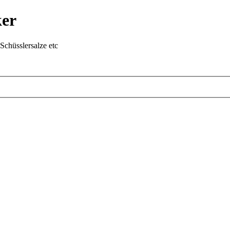
ker
chüsslersalze etc