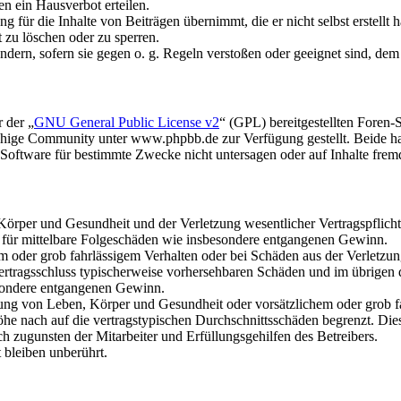
n ein Hausverbot erteilen.
 für die Inhalte von Beiträgen übernimmt, die er nicht selbst erstellt 
t zu löschen oder zu sperren.
ändern, sofern sie gegen o. g. Regeln verstoßen oder geeignet sind, de
 der „
GNU General Public License v2
“ (GPL) bereitgestellten Fore
hige Community unter www.phpbb.de zur Verfügung gestellt. Beide hab
oftware für bestimmte Zwecke nicht untersagen oder auf Inhalte frem
rper und Gesundheit und der Verletzung wesentlicher Vertragspflichten
ch für mittelbare Folgeschäden wie insbesondere entgangenen Gewinn.
em oder grob fahrlässigem Verhalten oder bei Schäden aus der Verletz
i Vertragsschluss typischerweise vorhersehbaren Schäden und im übrigen
besondere entgangenen Gewinn.
ng von Leben, Körper und Gesundheit oder vorsätzlichem oder grob fah
e nach auf die vertragstypischen Durchschnittsschäden begrenzt. Dies
h zugunsten der Mitarbeiter und Erfüllungsgehilfen des Betreibers.
bleiben unberührt.