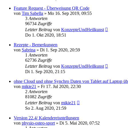
Feature Request - Überweisung QR Code
von
Tim Sabella
»
Mo 16. Sep 2019, 09:55
3
Antworten
96734
Zugriffe
Letzter Beitrag
von
KonzepteUndHeilkunst
Do 1. Okt 2020, 18:51
Rezepte - Bemerkungen
von
Sabrina
»
Di 1. Sep 2020, 20:59
1
Antworten
62736
Zugriffe
Letzter Beitrag
von
KonzepteUndHeilkunst
Di 1. Sep 2020, 21:15
ohne Cloud und ohne Synchro Daten von Tablet auf Laptop üb
von
mikie21
»
Fr 17. Jul 2020, 22:30
2
Antworten
81082
Zugriffe
Letzter Beitrag
von
mikie21
So 2. Aug 2020, 21:59
Version 22.4/ Kalendereisntellungen
von
physio-osteo-sport
»
Di 5. Mai 2020, 07:52