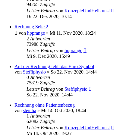
94265
Zugriffe
Letzter Beitrag
von
KonzepteUndHeilkunst
Di 22. Dez 2020, 10:14
Rechnung Seite 2
von
hpprange
»
Mi 11. Nov 2020, 18:24
2
Antworten
73988
Zugriffe
Letzter Beitrag
von
hpprange
Mi 9. Dez 2020, 15:49
Auf der Rechnung fehlt das Euro-Symbol
von
Steffiphysio
»
So 22. Nov 2020, 14:44
0
Antworten
75819
Zugriffe
Letzter Beitrag
von
Steffiphysio
So 22. Nov 2020, 14:44
Rechnung ohne Patientenbezug
von
steinba
»
Mi 14. Okt 2020, 18:44
1
Antworten
62082
Zugriffe
Letzter Beitrag
von
KonzepteUndHeilkunst
Mi 14. Okt 2020, 19:27