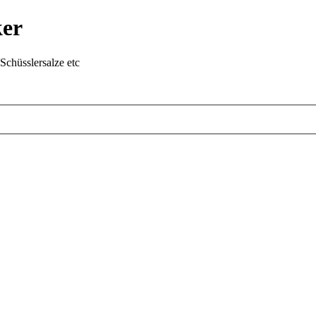
ker
chüsslersalze etc