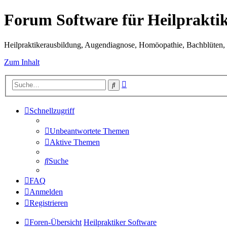
Forum Software für Heilprakti
Heilpraktikerausbildung, Augendiagnose, Homöopathie, Bachblüten, S
Zum Inhalt
Erweiterte
Suche
Suche
Schnellzugriff
Unbeantwortete Themen
Aktive Themen
Suche
FAQ
Anmelden
Registrieren
Foren-Übersicht
Heilpraktiker Software