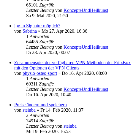
65101
Zugriffe
Letzter Beitrag
von
KonzepteUndHeilkunst
Sa 9. Mai 2020, 21:50
jpg in Signatur möglich?
von
Sabrina
»
Mo 27. Apr 2020, 16:36
1
Antworten
64485
Zugriffe
Letzter Beitrag
von
KonzepteUndHeilkunst
Di 28. Apr 2020, 00:07
Zusammenspiel der verfügbaren VPN Methoden der FritzBox
mit den Optionen der VPN Clients
von
physio-osteo-sport
»
Do 16. Apr 2020, 08:00
1
Antworten
69311
Zugriffe
Letzter Beitrag
von
KonzepteUndHeilkunst
Do 16. Apr 2020, 10:40
Preise ändern und speichern
von
steinba
»
Fr 14. Feb 2020, 11:37
2
Antworten
74914
Zugriffe
Letzter Beitrag
von
steinba
Mi 19. Feb 2020, 16:53