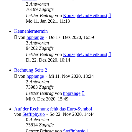
2
Antworten
76199
Zugriffe
Letzter Beitrag
von
KonzepteUndHeilkunst
Mo 11. Jan 2021, 11:13
Kennenlerntermin
von
hpprange
»
Do 17. Dez 2020, 16:59
3
Antworten
94262
Zugriffe
Letzter Beitrag
von
KonzepteUndHeilkunst
Di 22. Dez 2020, 10:14
Rechnung Seite 2
von
hpprange
»
Mi 11. Nov 2020, 18:24
2
Antworten
73983
Zugriffe
Letzter Beitrag
von
hpprange
Mi 9. Dez 2020, 15:49
Auf der Rechnung fehlt das Euro-Symbol
von
Steffiphysio
»
So 22. Nov 2020, 14:44
0
Antworten
75814
Zugriffe
Letzter Beitrag
von
Steffiphysio