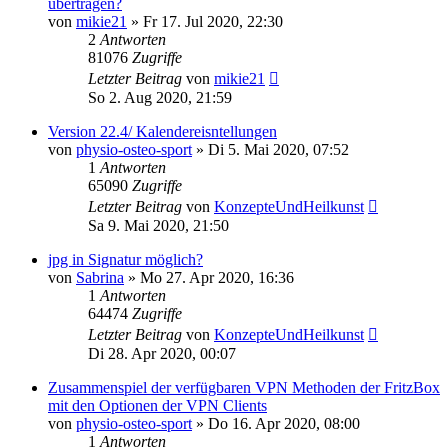
übertragen?
von
mikie21
»
Fr 17. Jul 2020, 22:30
2
Antworten
81076
Zugriffe
Letzter Beitrag
von
mikie21
So 2. Aug 2020, 21:59
Version 22.4/ Kalendereisntellungen
von
physio-osteo-sport
»
Di 5. Mai 2020, 07:52
1
Antworten
65090
Zugriffe
Letzter Beitrag
von
KonzepteUndHeilkunst
Sa 9. Mai 2020, 21:50
jpg in Signatur möglich?
von
Sabrina
»
Mo 27. Apr 2020, 16:36
1
Antworten
64474
Zugriffe
Letzter Beitrag
von
KonzepteUndHeilkunst
Di 28. Apr 2020, 00:07
Zusammenspiel der verfügbaren VPN Methoden der FritzBox
mit den Optionen der VPN Clients
von
physio-osteo-sport
»
Do 16. Apr 2020, 08:00
1
Antworten