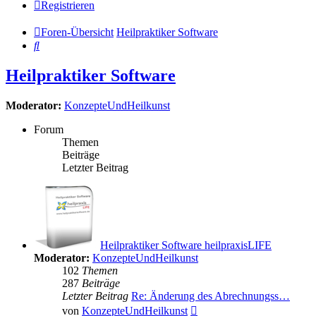
Registrieren
Foren-Übersicht
Heilpraktiker Software
Suche
Heilpraktiker Software
Moderator:
KonzepteUndHeilkunst
Forum
Themen
Beiträge
Letzter Beitrag
Heilpraktiker Software heilpraxisLIFE
Moderator:
KonzepteUndHeilkunst
102
Themen
287
Beiträge
Letzter Beitrag
Re: Änderung des Abrechnungss…
Neuester
von
KonzepteUndHeilkunst