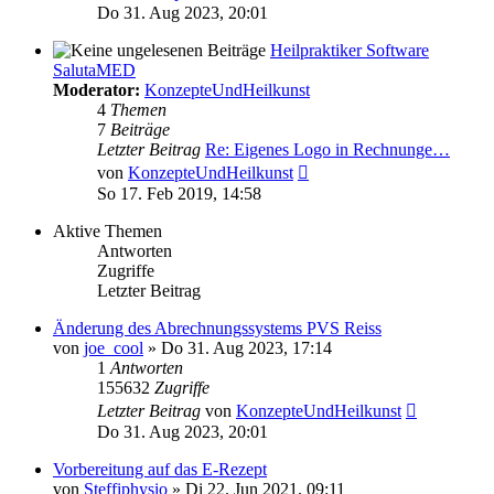
Beitrag
Do 31. Aug 2023, 20:01
Heilpraktiker Software
SalutaMED
Moderator:
KonzepteUndHeilkunst
4
Themen
7
Beiträge
Letzter Beitrag
Re: Eigenes Logo in Rechnunge…
Neuester
von
KonzepteUndHeilkunst
Beitrag
So 17. Feb 2019, 14:58
Aktive Themen
Antworten
Zugriffe
Letzter Beitrag
Änderung des Abrechnungssystems PVS Reiss
von
joe_cool
»
Do 31. Aug 2023, 17:14
1
Antworten
155632
Zugriffe
Letzter Beitrag
von
KonzepteUndHeilkunst
Do 31. Aug 2023, 20:01
Vorbereitung auf das E-Rezept
von
Steffiphysio
»
Di 22. Jun 2021, 09:11