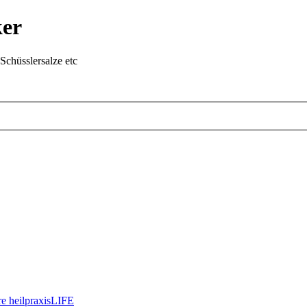
ker
chüsslersalze etc
re heilpraxisLIFE