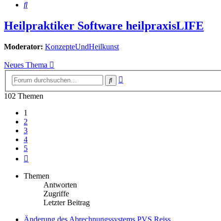
Suche
Heilpraktiker Software heilpraxisLIFE
Moderator:
KonzepteUndHeilkunst
Neues Thema
Erweiterte
Suche
Suche
102 Themen
1
2
3
4
5
Nächste
Themen
Antworten
Zugriffe
Letzter Beitrag
Änderung des Abrechnungssystems PVS Reiss