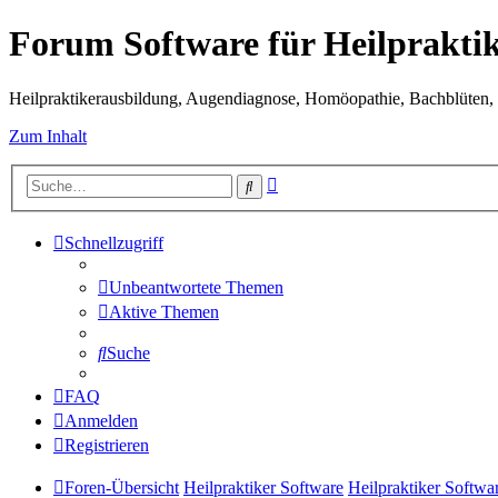
Forum Software für Heilprakti
Heilpraktikerausbildung, Augendiagnose, Homöopathie, Bachblüten, S
Zum Inhalt
Erweiterte
Suche
Suche
Schnellzugriff
Unbeantwortete Themen
Aktive Themen
Suche
FAQ
Anmelden
Registrieren
Foren-Übersicht
Heilpraktiker Software
Heilpraktiker Softwa