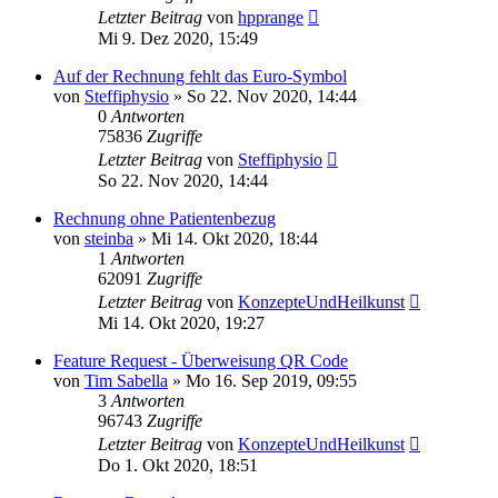
Letzter Beitrag
von
hpprange
Mi 9. Dez 2020, 15:49
Auf der Rechnung fehlt das Euro-Symbol
von
Steffiphysio
»
So 22. Nov 2020, 14:44
0
Antworten
75836
Zugriffe
Letzter Beitrag
von
Steffiphysio
So 22. Nov 2020, 14:44
Rechnung ohne Patientenbezug
von
steinba
»
Mi 14. Okt 2020, 18:44
1
Antworten
62091
Zugriffe
Letzter Beitrag
von
KonzepteUndHeilkunst
Mi 14. Okt 2020, 19:27
Feature Request - Überweisung QR Code
von
Tim Sabella
»
Mo 16. Sep 2019, 09:55
3
Antworten
96743
Zugriffe
Letzter Beitrag
von
KonzepteUndHeilkunst
Do 1. Okt 2020, 18:51