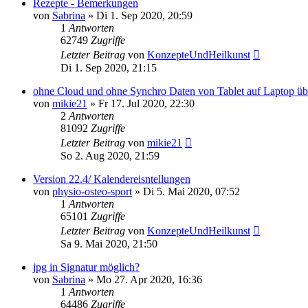
Rezepte - Bemerkungen
von
Sabrina
»
Di 1. Sep 2020, 20:59
1
Antworten
62749
Zugriffe
Letzter Beitrag
von
KonzepteUndHeilkunst
Di 1. Sep 2020, 21:15
ohne Cloud und ohne Synchro Daten von Tablet auf Laptop üb
von
mikie21
»
Fr 17. Jul 2020, 22:30
2
Antworten
81092
Zugriffe
Letzter Beitrag
von
mikie21
So 2. Aug 2020, 21:59
Version 22.4/ Kalendereisntellungen
von
physio-osteo-sport
»
Di 5. Mai 2020, 07:52
1
Antworten
65101
Zugriffe
Letzter Beitrag
von
KonzepteUndHeilkunst
Sa 9. Mai 2020, 21:50
jpg in Signatur möglich?
von
Sabrina
»
Mo 27. Apr 2020, 16:36
1
Antworten
64486
Zugriffe