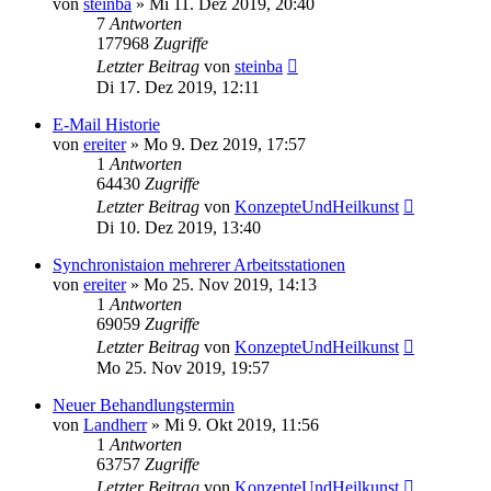
von
steinba
»
Mi 11. Dez 2019, 20:40
7
Antworten
177968
Zugriffe
Letzter Beitrag
von
steinba
Di 17. Dez 2019, 12:11
E-Mail Historie
von
ereiter
»
Mo 9. Dez 2019, 17:57
1
Antworten
64430
Zugriffe
Letzter Beitrag
von
KonzepteUndHeilkunst
Di 10. Dez 2019, 13:40
Synchronistaion mehrerer Arbeitsstationen
von
ereiter
»
Mo 25. Nov 2019, 14:13
1
Antworten
69059
Zugriffe
Letzter Beitrag
von
KonzepteUndHeilkunst
Mo 25. Nov 2019, 19:57
Neuer Behandlungstermin
von
Landherr
»
Mi 9. Okt 2019, 11:56
1
Antworten
63757
Zugriffe
Letzter Beitrag
von
KonzepteUndHeilkunst