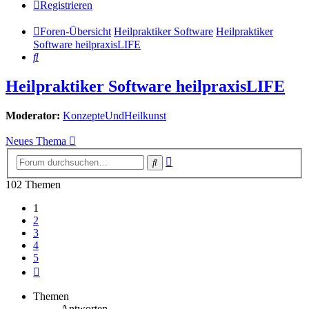
Registrieren
Foren-Übersicht
Heilpraktiker Software
Heilpraktiker
Software heilpraxisLIFE
Suche
Heilpraktiker Software heilpraxisLIFE
Moderator:
KonzepteUndHeilkunst
Neues Thema
Erweiterte
Suche
Suche
102 Themen
1
2
3
4
5
Nächste
Themen
Antworten