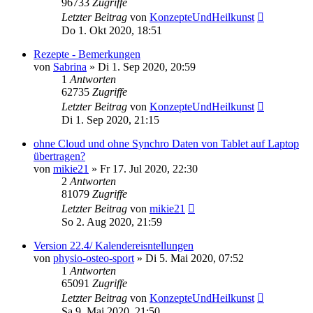
96733
Zugriffe
Letzter Beitrag
von
KonzepteUndHeilkunst
Do 1. Okt 2020, 18:51
Rezepte - Bemerkungen
von
Sabrina
»
Di 1. Sep 2020, 20:59
1
Antworten
62735
Zugriffe
Letzter Beitrag
von
KonzepteUndHeilkunst
Di 1. Sep 2020, 21:15
ohne Cloud und ohne Synchro Daten von Tablet auf Laptop
übertragen?
von
mikie21
»
Fr 17. Jul 2020, 22:30
2
Antworten
81079
Zugriffe
Letzter Beitrag
von
mikie21
So 2. Aug 2020, 21:59
Version 22.4/ Kalendereisntellungen
von
physio-osteo-sport
»
Di 5. Mai 2020, 07:52
1
Antworten
65091
Zugriffe
Letzter Beitrag
von
KonzepteUndHeilkunst
Sa 9. Mai 2020, 21:50